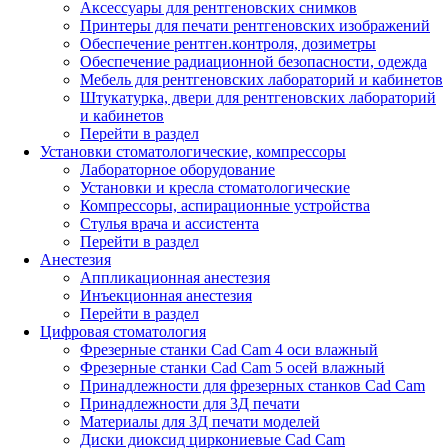
Аксессуары для рентгеновских снимков
Принтеры для печати рентгеновских изображений
Обеспечение рентген.контроля, дозиметры
Обеспечение радиационной безопасности, одежда
Мебель для рентгеновских лабораторий и кабинетов
Штукатурка, двери для рентгеновских лабораторий
и кабинетов
Перейти в раздел
Установки стоматологические, компрессоры
Лабораторное оборудование
Установки и кресла стоматологические
Компрессоры, аспирационные устройства
Стулья врача и ассистента
Перейти в раздел
Анестезия
Аппликационная анестезия
Инъекционная анестезия
Перейти в раздел
Цифровая стоматология
Фрезерные станки Cad Cam 4 оси влажный
Фрезерные станки Cad Cam 5 осей влажный
Принадлежности для фрезерных станков Cad Cam
Принадлежности для 3Д печати
Материалы для 3Д печати моделей
Диски диоксид циркониевые Cad Cam