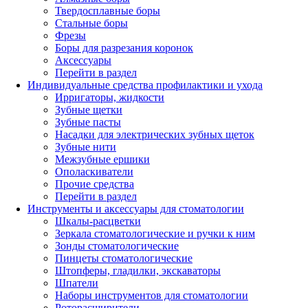
Твердосплавные боры
Стальные боры
Фрезы
Боры для разрезания коронок
Аксессуары
Перейти в раздел
Индивидуальные средства профилактики и ухода
Ирригаторы, жидкости
Зубные щетки
Зубные пасты
Насадки для электрических зубных щеток
Зубные нити
Межзубные ершики
Ополаскиватели
Прочие средства
Перейти в раздел
Инструменты и аксессуары для стоматологии
Шкалы-расцветки
Зеркала стоматологические и ручки к ним
Зонды стоматологические
Пинцеты стоматологические
Штопферы, гладилки, экскаваторы
Шпатели
Наборы инструментов для стоматологии
Роторасширители