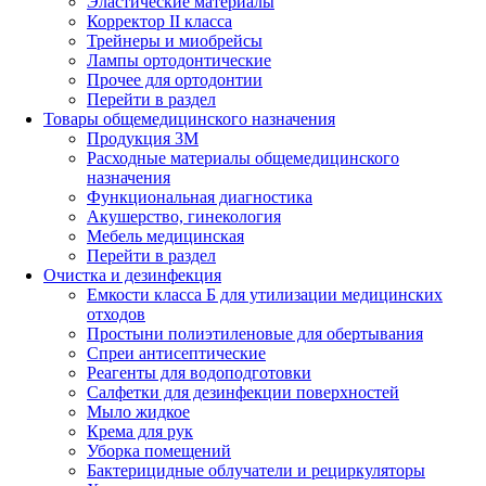
Эластические материалы
Корректор II класса
Трейнеры и миобрейсы
Лампы ортодонтические
Прочее для ортодонтии
Перейти в раздел
Товары общемедицинского назначения
Продукция 3М
Расходные материалы общемедицинского
назначения
Функциональная диагностика
Акушерство, гинекология
Мебель медицинская
Перейти в раздел
Очистка и дезинфекция
Емкости класса Б для утилизации медицинских
отходов
Простыни полиэтиленовые для обертывания
Спреи антисептические
Реагенты для водоподготовки
Салфетки для дезинфекции поверхностей
Мыло жидкое
Крема для рук
Уборка помещений
Бактерицидные облучатели и рециркуляторы