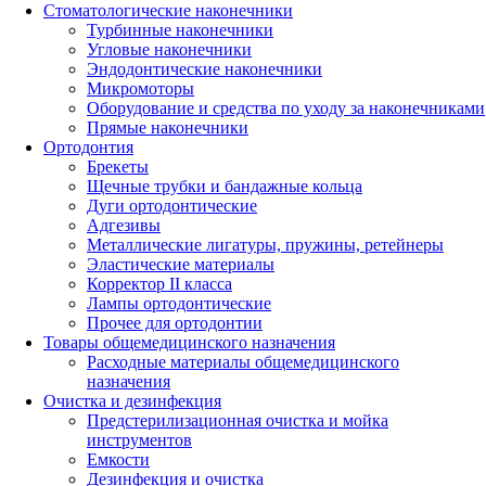
Стоматологические наконечники
Турбинные наконечники
Угловые наконечники
Эндодонтические наконечники
Микромоторы
Оборудование и средства по уходу за наконечниками
Прямые наконечники
Ортодонтия
Брекеты
Щечные трубки и бандажные кольца
Дуги ортодонтические
Адгезивы
Металлические лигатуры, пружины, ретейнеры
Эластические материалы
Корректор II класса
Лампы ортодонтические
Прочее для ортодонтии
Товары общемедицинского назначения
Расходные материалы общемедицинского
назначения
Очистка и дезинфекция
Предстерилизационная очистка и мойка
инструментов
Емкости
Дезинфекция и очистка