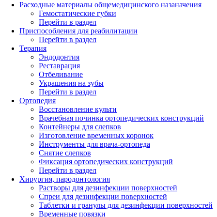
Расходные материалы общемедицинского назаначения
Гемостатические губки
Перейти в раздел
Приспособления для реабилитации
Перейти в раздел
Терапия
Эндодонтия
Реставрация
Отбеливание
Украшения на зубы
Перейти в раздел
Ортопедия
Восстановление культи
Врачебная починка ортопедических конструкций
Контейнеры для слепков
Изготовление временных коронок
Инструменты для врача-ортопеда
Снятие слепков
Фиксация ортопедических конструкций
Перейти в раздел
Хирургия, пародонтология
Растворы для дезинфекции поверхностей
Спреи для дезинфекции поверхностей
Таблетки и гранулы для дезинфекции поверхностей
Временные повязки