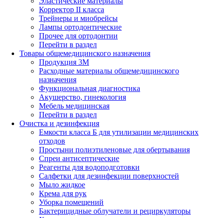
Эластические материалы
Корректор II класса
Трейнеры и миобрейсы
Лампы ортодонтические
Прочее для ортодонтии
Перейти в раздел
Товары общемедицинского назначения
Продукция 3М
Расходные материалы общемедицинского
назначения
Функциональная диагностика
Акушерство, гинекология
Мебель медицинская
Перейти в раздел
Очистка и дезинфекция
Емкости класса Б для утилизации медицинских
отходов
Простыни полиэтиленовые для обертывания
Спреи антисептические
Реагенты для водоподготовки
Салфетки для дезинфекции поверхностей
Мыло жидкое
Крема для рук
Уборка помещений
Бактерицидные облучатели и рециркуляторы