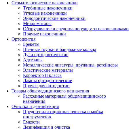
Стоматологические наконечники
Турбинные наконечники
Угловые наконечники
Эндодонтические наконечники
Микромоторы
Оборудование и средства по уходу за наконечниками
Прямые наконечники
Ортодонтия
Брекеты
Щечные трубки и бандажные кольца
Дуги ортодонтические
Адгезивы
Металлические лигатуры, пружины, ретейнеры
Эластические материалы
Корректор II класса
Лампы ортодонтические
Прочее для ортодонтии
Товары общемедицинского назначения
Расходные материалы общемедицинского
назначения
Очистка и дезинфекция
Предстерилизационная очистка и мойка
инструментов
Емкости
Дезинфекция и очистка