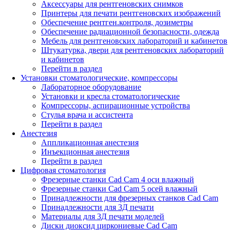
Аксессуары для рентгеновских снимков
Принтеры для печати рентгеновских изображений
Обеспечение рентген.контроля, дозиметры
Обеспечение радиационной безопасности, одежда
Мебель для рентгеновских лабораторий и кабинетов
Штукатурка, двери для рентгеновских лабораторий
и кабинетов
Перейти в раздел
Установки стоматологические, компрессоры
Лабораторное оборудование
Установки и кресла стоматологические
Компрессоры, аспирационные устройства
Стулья врача и ассистента
Перейти в раздел
Анестезия
Аппликационная анестезия
Инъекционная анестезия
Перейти в раздел
Цифровая стоматология
Фрезерные станки Cad Cam 4 оси влажный
Фрезерные станки Cad Cam 5 осей влажный
Принадлежности для фрезерных станков Cad Cam
Принадлежности для 3Д печати
Материалы для 3Д печати моделей
Диски диоксид циркониевые Cad Cam