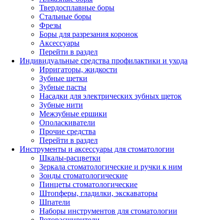
Твердосплавные боры
Стальные боры
Фрезы
Боры для разрезания коронок
Аксессуары
Перейти в раздел
Индивидуальные средства профилактики и ухода
Ирригаторы, жидкости
Зубные щетки
Зубные пасты
Насадки для электрических зубных щеток
Зубные нити
Межзубные ершики
Ополаскиватели
Прочие средства
Перейти в раздел
Инструменты и аксессуары для стоматологии
Шкалы-расцветки
Зеркала стоматологические и ручки к ним
Зонды стоматологические
Пинцеты стоматологические
Штопферы, гладилки, экскаваторы
Шпатели
Наборы инструментов для стоматологии
Роторасширители