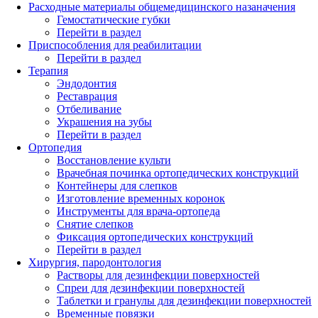
Расходные материалы общемедицинского назаначения
Гемостатические губки
Перейти в раздел
Приспособления для реабилитации
Перейти в раздел
Терапия
Эндодонтия
Реставрация
Отбеливание
Украшения на зубы
Перейти в раздел
Ортопедия
Восстановление культи
Врачебная починка ортопедических конструкций
Контейнеры для слепков
Изготовление временных коронок
Инструменты для врача-ортопеда
Снятие слепков
Фиксация ортопедических конструкций
Перейти в раздел
Хирургия, пародонтология
Растворы для дезинфекции поверхностей
Спреи для дезинфекции поверхностей
Таблетки и гранулы для дезинфекции поверхностей
Временные повязки