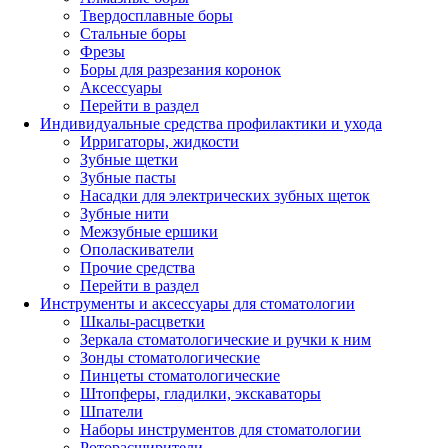
Твердосплавные боры
Стальные боры
Фрезы
Боры для разрезания коронок
Аксессуары
Перейти в раздел
Индивидуальные средства профилактики и ухода
Ирригаторы, жидкости
Зубные щетки
Зубные пасты
Насадки для электрических зубных щеток
Зубные нити
Межзубные ершики
Ополаскиватели
Прочие средства
Перейти в раздел
Инструменты и аксессуары для стоматологии
Шкалы-расцветки
Зеркала стоматологические и ручки к ним
Зонды стоматологические
Пинцеты стоматологические
Штопферы, гладилки, экскаваторы
Шпатели
Наборы инструментов для стоматологии
Роторасширители