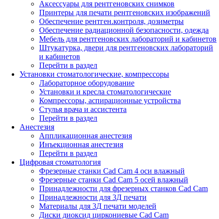
Аксессуары для рентгеновских снимков
Принтеры для печати рентгеновских изображений
Обеспечение рентген.контроля, дозиметры
Обеспечение радиационной безопасности, одежда
Мебель для рентгеновских лабораторий и кабинетов
Штукатурка, двери для рентгеновских лабораторий
и кабинетов
Перейти в раздел
Установки стоматологические, компрессоры
Лабораторное оборудование
Установки и кресла стоматологические
Компрессоры, аспирационные устройства
Стулья врача и ассистента
Перейти в раздел
Анестезия
Аппликационная анестезия
Инъекционная анестезия
Перейти в раздел
Цифровая стоматология
Фрезерные станки Cad Cam 4 оси влажный
Фрезерные станки Cad Cam 5 осей влажный
Принадлежности для фрезерных станков Cad Cam
Принадлежности для 3Д печати
Материалы для 3Д печати моделей
Диски диоксид циркониевые Cad Cam