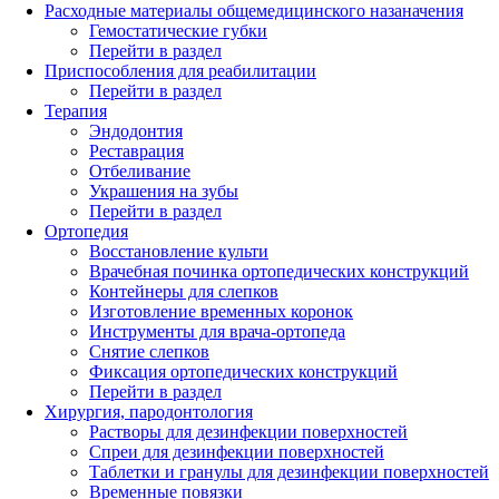
Расходные материалы общемедицинского назаначения
Гемостатические губки
Перейти в раздел
Приспособления для реабилитации
Перейти в раздел
Терапия
Эндодонтия
Реставрация
Отбеливание
Украшения на зубы
Перейти в раздел
Ортопедия
Восстановление культи
Врачебная починка ортопедических конструкций
Контейнеры для слепков
Изготовление временных коронок
Инструменты для врача-ортопеда
Снятие слепков
Фиксация ортопедических конструкций
Перейти в раздел
Хирургия, пародонтология
Растворы для дезинфекции поверхностей
Спреи для дезинфекции поверхностей
Таблетки и гранулы для дезинфекции поверхностей
Временные повязки