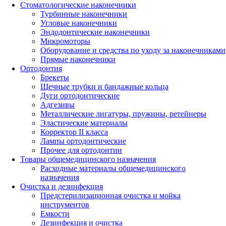
Стоматологические наконечники
Турбинные наконечники
Угловые наконечники
Эндодонтические наконечники
Микромоторы
Оборудование и средства по уходу за наконечниками
Прямые наконечники
Ортодонтия
Брекеты
Щечные трубки и бандажные кольца
Дуги ортодонтические
Адгезивы
Металлические лигатуры, пружины, ретейнеры
Эластические материалы
Корректор II класса
Лампы ортодонтические
Прочее для ортодонтии
Товары общемедицинского назначения
Расходные материалы общемедицинского
назначения
Очистка и дезинфекция
Предстерилизационная очистка и мойка
инструментов
Емкости
Дезинфекция и очистка