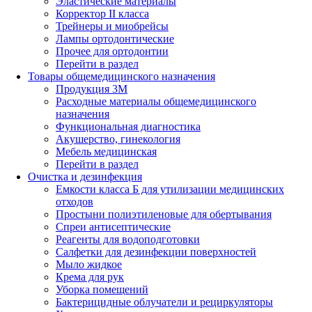
Эластические материалы
Корректор II класса
Трейнеры и миобрейсы
Лампы ортодонтические
Прочее для ортодонтии
Перейти в раздел
Товары общемедицинского назначения
Продукция 3М
Расходные материалы общемедицинского
назначения
Функциональная диагностика
Акушерство, гинекология
Мебель медицинская
Перейти в раздел
Очистка и дезинфекция
Емкости класса Б для утилизации медицинских
отходов
Простыни полиэтиленовые для обертывания
Спреи антисептические
Реагенты для водоподготовки
Салфетки для дезинфекции поверхностей
Мыло жидкое
Крема для рук
Уборка помещений
Бактерицидные облучатели и рециркуляторы