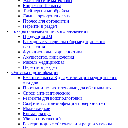
Эластические материалы
Корректор II класса
Трейнеры и миобрейсы
Лампы ортодонтические
Прочее для ортодонтии
Перейти в раздел
Товары общемедицинского назначения
Продукция 3М
Расходные материалы общемедицинского
назначения
Функциональная диагностика
Акушерство, гинекология
Мебель медицинская
Перейти в раздел
Очистка и дезинфекция
Емкости класса Б для утилизации медицинских
отходов
Простыни полиэтиленовые для обертывания
Спреи антисептические
Реагенты для водоподготовки
Салфетки для дезинфекции поверхностей
Мыло жидкое
Крема для рук
Уборка помещений
Бактерицидные облучатели и рециркуляторы