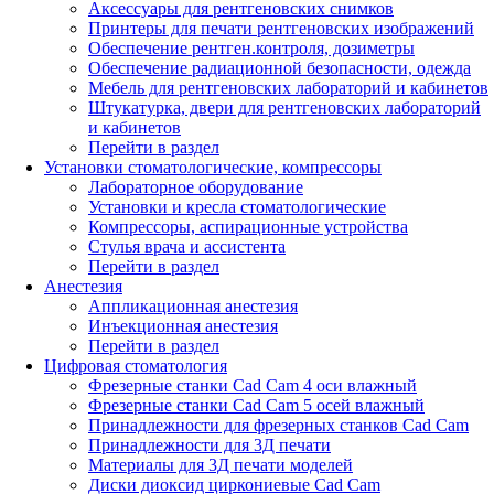
Аксессуары для рентгеновских снимков
Принтеры для печати рентгеновских изображений
Обеспечение рентген.контроля, дозиметры
Обеспечение радиационной безопасности, одежда
Мебель для рентгеновских лабораторий и кабинетов
Штукатурка, двери для рентгеновских лабораторий
и кабинетов
Перейти в раздел
Установки стоматологические, компрессоры
Лабораторное оборудование
Установки и кресла стоматологические
Компрессоры, аспирационные устройства
Стулья врача и ассистента
Перейти в раздел
Анестезия
Аппликационная анестезия
Инъекционная анестезия
Перейти в раздел
Цифровая стоматология
Фрезерные станки Cad Cam 4 оси влажный
Фрезерные станки Cad Cam 5 осей влажный
Принадлежности для фрезерных станков Cad Cam
Принадлежности для 3Д печати
Материалы для 3Д печати моделей
Диски диоксид циркониевые Cad Cam