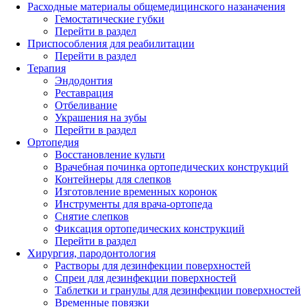
Расходные материалы общемедицинского назаначения
Гемостатические губки
Перейти в раздел
Приспособления для реабилитации
Перейти в раздел
Терапия
Эндодонтия
Реставрация
Отбеливание
Украшения на зубы
Перейти в раздел
Ортопедия
Восстановление культи
Врачебная починка ортопедических конструкций
Контейнеры для слепков
Изготовление временных коронок
Инструменты для врача-ортопеда
Снятие слепков
Фиксация ортопедических конструкций
Перейти в раздел
Хирургия, пародонтология
Растворы для дезинфекции поверхностей
Спреи для дезинфекции поверхностей
Таблетки и гранулы для дезинфекции поверхностей
Временные повязки