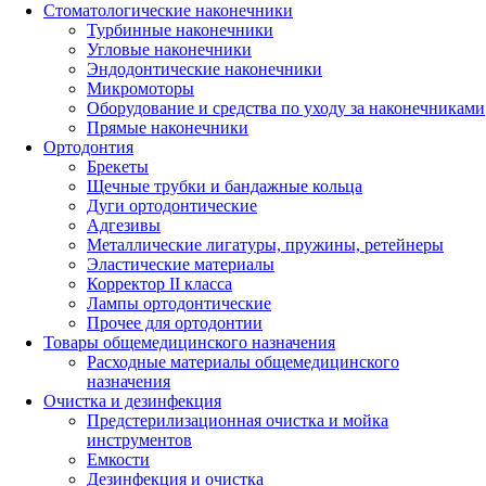
Стоматологические наконечники
Турбинные наконечники
Угловые наконечники
Эндодонтические наконечники
Микромоторы
Оборудование и средства по уходу за наконечниками
Прямые наконечники
Ортодонтия
Брекеты
Щечные трубки и бандажные кольца
Дуги ортодонтические
Адгезивы
Металлические лигатуры, пружины, ретейнеры
Эластические материалы
Корректор II класса
Лампы ортодонтические
Прочее для ортодонтии
Товары общемедицинского назначения
Расходные материалы общемедицинского
назначения
Очистка и дезинфекция
Предстерилизационная очистка и мойка
инструментов
Емкости
Дезинфекция и очистка