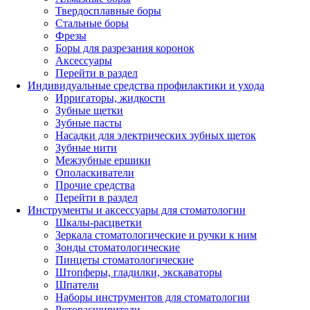
Твердосплавные боры
Стальные боры
Фрезы
Боры для разрезания коронок
Аксессуары
Перейти в раздел
Индивидуальные средства профилактики и ухода
Ирригаторы, жидкости
Зубные щетки
Зубные пасты
Насадки для электрических зубных щеток
Зубные нити
Межзубные ершики
Ополаскиватели
Прочие средства
Перейти в раздел
Инструменты и аксессуары для стоматологии
Шкалы-расцветки
Зеркала стоматологические и ручки к ним
Зонды стоматологические
Пинцеты стоматологические
Штопферы, гладилки, экскаваторы
Шпатели
Наборы инструментов для стоматологии
Роторасширители