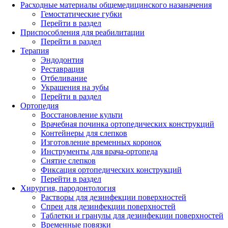
Расходные материалы общемедицинского назаначения
Гемостатические губки
Перейти в раздел
Приспособления для реабилитации
Перейти в раздел
Терапия
Эндодонтия
Реставрация
Отбеливание
Украшения на зубы
Перейти в раздел
Ортопедия
Восстановление культи
Врачебная починка ортопедических конструкций
Контейнеры для слепков
Изготовление временных коронок
Инструменты для врача-ортопеда
Снятие слепков
Фиксация ортопедических конструкций
Перейти в раздел
Хирургия, пародонтология
Растворы для дезинфекции поверхностей
Спреи для дезинфекции поверхностей
Таблетки и гранулы для дезинфекции поверхностей
Временные повязки