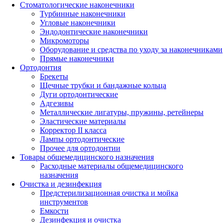
Стоматологические наконечники
Турбинные наконечники
Угловые наконечники
Эндодонтические наконечники
Микромоторы
Оборудование и средства по уходу за наконечниками
Прямые наконечники
Ортодонтия
Брекеты
Щечные трубки и бандажные кольца
Дуги ортодонтические
Адгезивы
Металлические лигатуры, пружины, ретейнеры
Эластические материалы
Корректор II класса
Лампы ортодонтические
Прочее для ортодонтии
Товары общемедицинского назначения
Расходные материалы общемедицинского
назначения
Очистка и дезинфекция
Предстерилизационная очистка и мойка
инструментов
Емкости
Дезинфекция и очистка