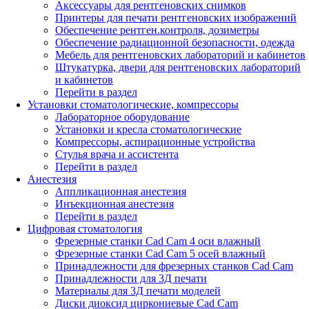
Аксессуары для рентгеновских снимков
Принтеры для печати рентгеновских изображений
Обеспечение рентген.контроля, дозиметры
Обеспечение радиационной безопасности, одежда
Мебель для рентгеновских лабораторий и кабинетов
Штукатурка, двери для рентгеновских лабораторий
и кабинетов
Перейти в раздел
Установки стоматологические, компрессоры
Лабораторное оборудование
Установки и кресла стоматологические
Компрессоры, аспирационные устройства
Стулья врача и ассистента
Перейти в раздел
Анестезия
Аппликационная анестезия
Инъекционная анестезия
Перейти в раздел
Цифровая стоматология
Фрезерные станки Cad Cam 4 оси влажный
Фрезерные станки Cad Cam 5 осей влажный
Принадлежности для фрезерных станков Cad Cam
Принадлежности для 3Д печати
Материалы для 3Д печати моделей
Диски диоксид циркониевые Cad Cam