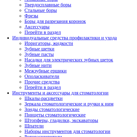
Твердосплавные боры
Стальные боры
Фрезы
Боры для разрезания коронок
Аксессуары
Перейти в раздел
Индивидуальные средства профилактики и ухода
Ирригаторы, жидкости
Зубные щетки
Зубные пасты
Насадки для электрических зубных щеток
Зубные нити
Межзубные ершики
Ополаскиватели
Прочие средства
Перейти в раздел
Инструменты и аксессуары для стоматологии
Шкалы-расцветки
Зеркала стоматологические и ручки к ним
Зонды стоматологические
Пинцеты стоматологические
Штопферы, гладилки, экскаваторы
Шпатели
Наборы инструментов для стоматологии
Роторасширители