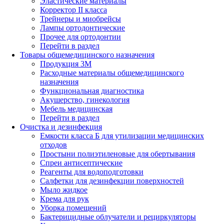
Эластические материалы
Корректор II класса
Трейнеры и миобрейсы
Лампы ортодонтические
Прочее для ортодонтии
Перейти в раздел
Товары общемедицинского назначения
Продукция 3М
Расходные материалы общемедицинского
назначения
Функциональная диагностика
Акушерство, гинекология
Мебель медицинская
Перейти в раздел
Очистка и дезинфекция
Емкости класса Б для утилизации медицинских
отходов
Простыни полиэтиленовые для обертывания
Спреи антисептические
Реагенты для водоподготовки
Салфетки для дезинфекции поверхностей
Мыло жидкое
Крема для рук
Уборка помещений
Бактерицидные облучатели и рециркуляторы