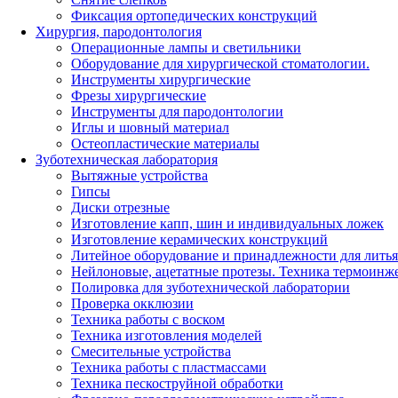
Фиксация ортопедических конструкций
Хирургия, пародонтология
Операционные лампы и светильники
Оборудование для хирургической стоматологии.
Инструменты хирургические
Фрезы хирургические
Инструменты для пародонтологии
Иглы и шовный материал
Остеопластические материалы
Зуботехническая лаборатория
Вытяжные устройства
Гипсы
Диски отрезные
Изготовление капп, шин и индивидуальных ложек
Изготовление керамических конструкций
Литейное оборудование и принадлежности для литья
Нейлоновые, ацетатные протезы. Техника термоинж
Полировка для зуботехнической лаборатории
Проверка окклюзии
Техника работы с воском
Техника изготовления моделей
Смесительные устройства
Техника работы с пластмассами
Техника пескоструйной обработки