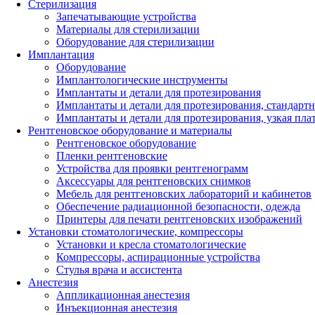
Стерилизация
Запечатывающие устройства
Материалы для стерилизации
Оборудование для стерилизации
Имплантация
Оборудование
Имплантологические инструменты
Имплантаты и детали для протезирования
Имплантаты и детали для протезирования, стандарт
Имплантаты и детали для протезирования, узкая пла
Рентгеновское оборудование и материалы
Рентгеновское оборудование
Пленки рентгеновские
Устройства для проявки рентгенограмм
Аксессуары для рентгеновских снимков
Мебель для рентгеновских лабораторий и кабинетов
Обеспечение радиационной безопасности, одежда
Принтеры для печати рентгеновских изображений
Установки стоматологические, компрессоры
Установки и кресла стоматологические
Компрессоры, аспирационные устройства
Стулья врача и ассистента
Анестезия
Аппликационная анестезия
Инъекционная анестезия