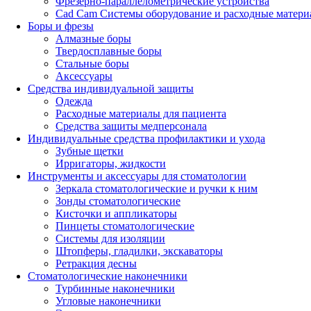
Фрезерно-параллелометрические устройства
Cad Cam Системы оборудование и расходные матери
Боры и фрезы
Алмазные боры
Твердосплавные боры
Стальные боры
Аксессуары
Средства индивидуальной защиты
Одежда
Расходные материалы для пациента
Средства защиты медперсонала
Индивидуальные средства профилактики и ухода
Зубные щетки
Ирригаторы, жидкости
Инструменты и аксессуары для стоматологии
Зеркала стоматологические и ручки к ним
Зонды стоматологические
Кисточки и аппликаторы
Пинцеты стоматологические
Системы для изоляции
Штопферы, гладилки, экскаваторы
Ретракция десны
Стоматологические наконечники
Турбинные наконечники
Угловые наконечники