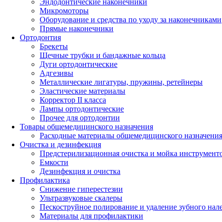
Эндодонтические наконечники
Микромоторы
Оборудование и средства по уходу за наконечниками
Прямые наконечники
Ортодонтия
Брекеты
Щечные трубки и бандажные кольца
Дуги ортодонтические
Адгезивы
Металлические лигатуры, пружины, ретейнеры
Эластические материалы
Корректор II класса
Лампы ортодонтические
Прочее для ортодонтии
Товары общемедицинского назначения
Расходные материалы общемедицинского назначени
Очистка и дезинфекция
Предстерилизационная очистка и мойка инструмент
Емкости
Дезинфекция и очистка
Профилактика
Снижение гиперестезии
Ультразвуковые скалеры
Пескоструйное полирование и удаление зубного нал
Материалы для профилактики