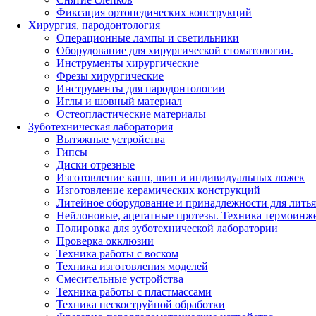
Фиксация ортопедических конструкций
Хирургия, пародонтология
Операционные лампы и светильники
Оборудование для хирургической стоматологии.
Инструменты хирургические
Фрезы хирургические
Инструменты для пародонтологии
Иглы и шовный материал
Остеопластические материалы
Зуботехническая лаборатория
Вытяжные устройства
Гипсы
Диски отрезные
Изготовление капп, шин и индивидуальных ложек
Изготовление керамических конструкций
Литейное оборудование и принадлежности для литья
Нейлоновые, ацетатные протезы. Техника термоинж
Полировка для зуботехнической лаборатории
Проверка окклюзии
Техника работы с воском
Техника изготовления моделей
Смесительные устройства
Техника работы с пластмассами
Техника пескоструйной обработки