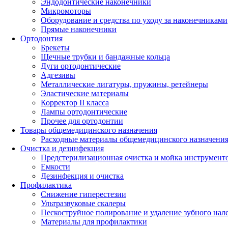
Эндодонтические наконечники
Микромоторы
Оборудование и средства по уходу за наконечниками
Прямые наконечники
Ортодонтия
Брекеты
Щечные трубки и бандажные кольца
Дуги ортодонтические
Адгезивы
Металлические лигатуры, пружины, ретейнеры
Эластические материалы
Корректор II класса
Лампы ортодонтические
Прочее для ортодонтии
Товары общемедицинского назначения
Расходные материалы общемедицинского назначени
Очистка и дезинфекция
Предстерилизационная очистка и мойка инструмент
Емкости
Дезинфекция и очистка
Профилактика
Снижение гиперестезии
Ультразвуковые скалеры
Пескоструйное полирование и удаление зубного нал
Материалы для профилактики