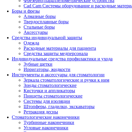
Фрезерно-параллелометрические устройства
Cad Cam Системы оборудование и расходные матери
Боры и фрезы
Алмазные боры
Твердосплавные боры
Стальные боры
Аксессуары
Средства индивидуальной защиты
Одежда
Расходные материалы для пациента
Средства защиты медперсонала
Индивидуальные средства профилактики и ухода
Зубные щетки
Ирригаторы, жидкости
Инструменты и аксессуары для стоматологии
Зеркала стоматологические и ручки к ним
Зонды стоматологические
Кисточки и аппликаторы
Пинцеты стоматологические
Системы для изоляции
Штопферы, гладилки, экскаваторы
Ретракция десны
Стоматологические наконечники
Турбинные наконечники
Угловые наконечники