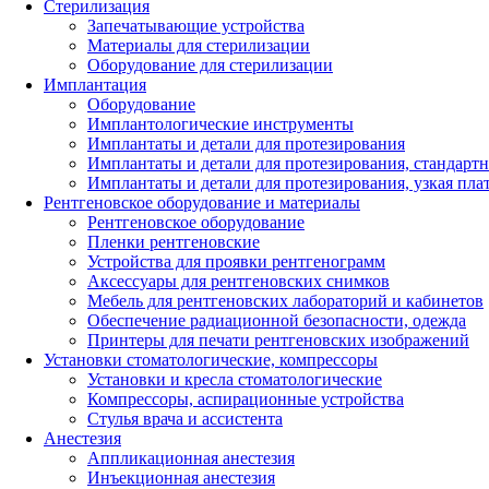
Стерилизация
Запечатывающие устройства
Материалы для стерилизации
Оборудование для стерилизации
Имплантация
Оборудование
Имплантологические инструменты
Имплантаты и детали для протезирования
Имплантаты и детали для протезирования, стандарт
Имплантаты и детали для протезирования, узкая пла
Рентгеновское оборудование и материалы
Рентгеновское оборудование
Пленки рентгеновские
Устройства для проявки рентгенограмм
Аксессуары для рентгеновских снимков
Мебель для рентгеновских лабораторий и кабинетов
Обеспечение радиационной безопасности, одежда
Принтеры для печати рентгеновских изображений
Установки стоматологические, компрессоры
Установки и кресла стоматологические
Компрессоры, аспирационные устройства
Стулья врача и ассистента
Анестезия
Аппликационная анестезия
Инъекционная анестезия