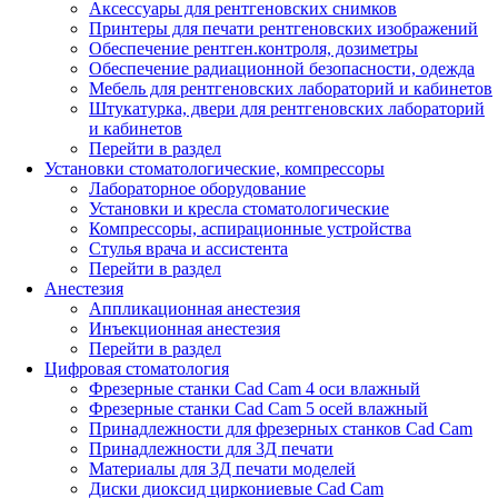
Аксессуары для рентгеновских снимков
Принтеры для печати рентгеновских изображений
Обеспечение рентген.контроля, дозиметры
Обеспечение радиационной безопасности, одежда
Мебель для рентгеновских лабораторий и кабинетов
Штукатурка, двери для рентгеновских лабораторий
и кабинетов
Перейти в раздел
Установки стоматологические, компрессоры
Лабораторное оборудование
Установки и кресла стоматологические
Компрессоры, аспирационные устройства
Стулья врача и ассистента
Перейти в раздел
Анестезия
Аппликационная анестезия
Инъекционная анестезия
Перейти в раздел
Цифровая стоматология
Фрезерные станки Cad Cam 4 оси влажный
Фрезерные станки Cad Cam 5 осей влажный
Принадлежности для фрезерных станков Cad Cam
Принадлежности для 3Д печати
Материалы для 3Д печати моделей
Диски диоксид циркониевые Cad Cam