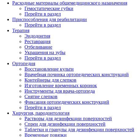
Расходные материалы общемедицинского назаначения
Гемостатические губки
Перейти в раздел
Приспособления для реабилитации
Перейти в раздел
Терапия
Эндодонтия
Реставрация
Отбеливание
Украшения на зубы
Перейти в раздел
Ортопедия
Восстановление культи
Врачебная починка ортопедических конструкций
Контейнеры для слепков
Изготовление временных коронок
Инструменты для врача-ортопеда
Снятие слепков
Фиксация ортопедических конструкций
Перейти в раздел
Хирургия, пародонтология
Растворы для дезинфекции поверхностей
Спреи для дезинфекции поверхностей
Таблетки и гранулы для дезинфекции поверхностей
Временные повязки