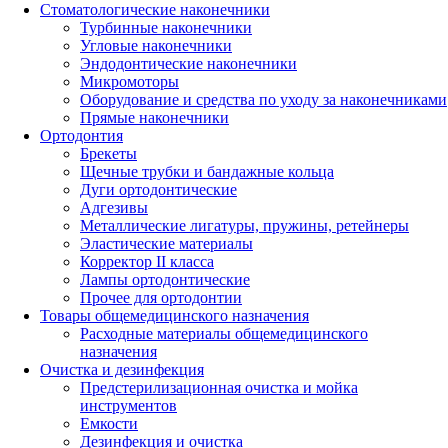
Стоматологические наконечники
Турбинные наконечники
Угловые наконечники
Эндодонтические наконечники
Микромоторы
Оборудование и средства по уходу за наконечниками
Прямые наконечники
Ортодонтия
Брекеты
Щечные трубки и бандажные кольца
Дуги ортодонтические
Адгезивы
Металлические лигатуры, пружины, ретейнеры
Эластические материалы
Корректор II класса
Лампы ортодонтические
Прочее для ортодонтии
Товары общемедицинского назначения
Расходные материалы общемедицинского
назначения
Очистка и дезинфекция
Предстерилизационная очистка и мойка
инструментов
Емкости
Дезинфекция и очистка