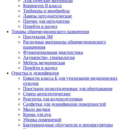
Эластические материалы
Корректор II класса
Трейнеры и миобрейсы
Лампы ортодонтические
Прочее для ортодонтии
Перейти в раздел
Товары общемедицинского назначения
Продукция 3М
Расходные материалы общемедицинского
назначения
Функциональная диагностика
Акушерство, гинекология
Мебель медицинская
Перейти в раздел
Очистка и дезинфекция
Емкости класса Б для утилизации медицинских
отходов
Простыни полиэтиленовые для обертывания
Спреи антисептические
Реагенты для водоподготовки
Салфетки для дезинфекции поверхностей
Мыло жидкое
Крема для рук
Уборка помещений
Бактерицидные облучатели и рециркуляторы