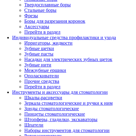
Твердосплавные боры
Стальные боры
Фрезы
Боры для разрезания коронок
Аксессуары
Перейти в раздел
Индивидуальные средства профилактики и ухода
Ирригаторы, жидкости
Зубные щетки
Зубные пасты
Насадки для электрических зубных щеток
Зубные нити
Межзубные ершики
Ополаскиватели
Прочие средства
Перейти в раздел
Инструменты и аксессуары для стоматологии
Шкалы-расцветки
Зеркала стоматологические и ручки к ним
Зонды стоматологические
Пинцеты стоматологические
Штопферы, гладилки, экскаваторы
Шпатели
Наборы инструментов для стоматологии
Роторасширители