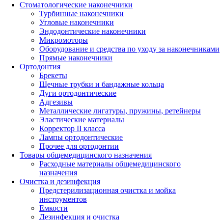
Стоматологические наконечники
Турбинные наконечники
Угловые наконечники
Эндодонтические наконечники
Микромоторы
Оборудование и средства по уходу за наконечниками
Прямые наконечники
Ортодонтия
Брекеты
Щечные трубки и бандажные кольца
Дуги ортодонтические
Адгезивы
Металлические лигатуры, пружины, ретейнеры
Эластические материалы
Корректор II класса
Лампы ортодонтические
Прочее для ортодонтии
Товары общемедицинского назначения
Расходные материалы общемедицинского
назначения
Очистка и дезинфекция
Предстерилизационная очистка и мойка
инструментов
Емкости
Дезинфекция и очистка