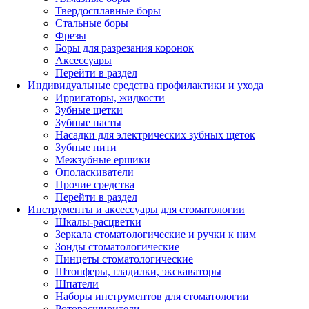
Твердосплавные боры
Стальные боры
Фрезы
Боры для разрезания коронок
Аксессуары
Перейти в раздел
Индивидуальные средства профилактики и ухода
Ирригаторы, жидкости
Зубные щетки
Зубные пасты
Насадки для электрических зубных щеток
Зубные нити
Межзубные ершики
Ополаскиватели
Прочие средства
Перейти в раздел
Инструменты и аксессуары для стоматологии
Шкалы-расцветки
Зеркала стоматологические и ручки к ним
Зонды стоматологические
Пинцеты стоматологические
Штопферы, гладилки, экскаваторы
Шпатели
Наборы инструментов для стоматологии
Роторасширители