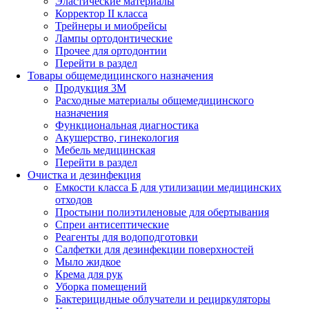
Эластические материалы
Корректор II класса
Трейнеры и миобрейсы
Лампы ортодонтические
Прочее для ортодонтии
Перейти в раздел
Товары общемедицинского назначения
Продукция 3М
Расходные материалы общемедицинского
назначения
Функциональная диагностика
Акушерство, гинекология
Мебель медицинская
Перейти в раздел
Очистка и дезинфекция
Емкости класса Б для утилизации медицинских
отходов
Простыни полиэтиленовые для обертывания
Спреи антисептические
Реагенты для водоподготовки
Салфетки для дезинфекции поверхностей
Мыло жидкое
Крема для рук
Уборка помещений
Бактерицидные облучатели и рециркуляторы