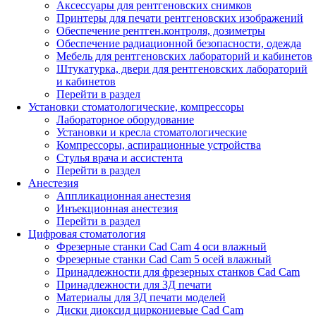
Аксессуары для рентгеновских снимков
Принтеры для печати рентгеновских изображений
Обеспечение рентген.контроля, дозиметры
Обеспечение радиационной безопасности, одежда
Мебель для рентгеновских лабораторий и кабинетов
Штукатурка, двери для рентгеновских лабораторий
и кабинетов
Перейти в раздел
Установки стоматологические, компрессоры
Лабораторное оборудование
Установки и кресла стоматологические
Компрессоры, аспирационные устройства
Стулья врача и ассистента
Перейти в раздел
Анестезия
Аппликационная анестезия
Инъекционная анестезия
Перейти в раздел
Цифровая стоматология
Фрезерные станки Cad Cam 4 оси влажный
Фрезерные станки Cad Cam 5 осей влажный
Принадлежности для фрезерных станков Cad Cam
Принадлежности для 3Д печати
Материалы для 3Д печати моделей
Диски диоксид циркониевые Cad Cam