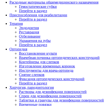
Расходные материалы общемедицинского назаначения
Гемостатические губки
Перейти в раздел
Приспособления для реабилитации
Перейти в раздел
Терапия
Эндодонтия
Реставрация
Отбеливание
Украшения на зубы
Перейти в раздел
Ортопедия
Восстановление культи
Врачебная починка ортопедических конструкций
Контейнеры для слепков
Изготовление временных коронок
Инструменты для врача-ортопеда
Снятие слепков
Фиксация ортопедических конструкций
Перейти в раздел
Хирургия, пародонтология
Растворы для дезинфекции поверхностей
Спреи для дезинфекции поверхностей
Таблетки и гранулы для дезинфекции поверхностей
Временные повязки