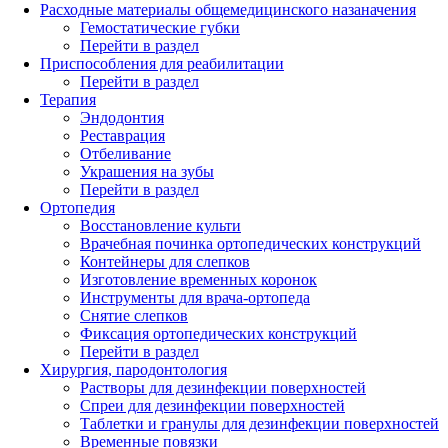
Расходные материалы общемедицинского назаначения
Гемостатические губки
Перейти в раздел
Приспособления для реабилитации
Перейти в раздел
Терапия
Эндодонтия
Реставрация
Отбеливание
Украшения на зубы
Перейти в раздел
Ортопедия
Восстановление культи
Врачебная починка ортопедических конструкций
Контейнеры для слепков
Изготовление временных коронок
Инструменты для врача-ортопеда
Снятие слепков
Фиксация ортопедических конструкций
Перейти в раздел
Хирургия, пародонтология
Растворы для дезинфекции поверхностей
Спреи для дезинфекции поверхностей
Таблетки и гранулы для дезинфекции поверхностей
Временные повязки