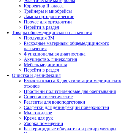
Эластические материалы
Корректор II класса
Трейнеры и миобрейсы
Лампы ортодонтические
Прочее для ортодонтии
Перейти в раздел
Товары общемедицинского назначения
Продукция 3М
Расходные материалы общемедицинского
назначения
Функциональная диагностика
Акушерство, гинекология
Мебель медицинская
Перейти в раздел
Очистка и дезинфекция
Емкости класса Б для утилизации медицинских
отходов
Простыни полиэтиленовые для обертывания
Спреи антисептические
Реагенты для водоподготовки
Салфетки для дезинфекции поверхностей
Мыло жидкое
Крема для рук
Уборка помещений
Бактерицидные облучатели и рециркуляторы