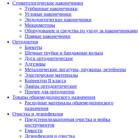
Стоматологические наконечники
Турбинные наконечники
Угловые наконечники
Эндодонтические наконечники
Микромоторы
Оборудование и средства по уходу за наконечниками
Прямые наконечники
Ортодонтия
Брекеты
Щечные трубки и бандажные кольца
Дуги ортодонтические
Адгезивы
Металлические лигатуры, пружины, ретейнеры
Эластические материалы
Корректор II класса
Лампы ортодонтические
Прочее для ортодонтии
Товары общемедицинского назначения
Расходные материалы общемедицинского
назначения
Очистка и дезинфекция
Предстерилизационная очистка и мойка
инструментов
Емкости
Дезинфекция и очистка