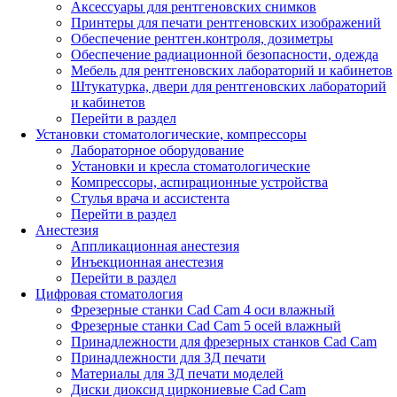
Аксессуары для рентгеновских снимков
Принтеры для печати рентгеновских изображений
Обеспечение рентген.контроля, дозиметры
Обеспечение радиационной безопасности, одежда
Мебель для рентгеновских лабораторий и кабинетов
Штукатурка, двери для рентгеновских лабораторий
и кабинетов
Перейти в раздел
Установки стоматологические, компрессоры
Лабораторное оборудование
Установки и кресла стоматологические
Компрессоры, аспирационные устройства
Стулья врача и ассистента
Перейти в раздел
Анестезия
Аппликационная анестезия
Инъекционная анестезия
Перейти в раздел
Цифровая стоматология
Фрезерные станки Cad Cam 4 оси влажный
Фрезерные станки Cad Cam 5 осей влажный
Принадлежности для фрезерных станков Cad Cam
Принадлежности для 3Д печати
Материалы для 3Д печати моделей
Диски диоксид циркониевые Cad Cam