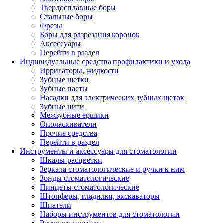
Твердосплавные боры
Стальные боры
Фрезы
Боры для разрезания коронок
Аксессуары
Перейти в раздел
Индивидуальные средства профилактики и ухода
Ирригаторы, жидкости
Зубные щетки
Зубные пасты
Насадки для электрических зубных щеток
Зубные нити
Межзубные ершики
Ополаскиватели
Прочие средства
Перейти в раздел
Инструменты и аксессуары для стоматологии
Шкалы-расцветки
Зеркала стоматологические и ручки к ним
Зонды стоматологические
Пинцеты стоматологические
Штопферы, гладилки, экскаваторы
Шпатели
Наборы инструментов для стоматологии
Роторасширители