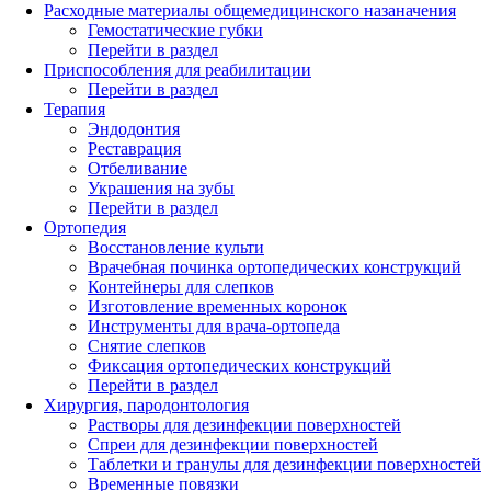
Расходные материалы общемедицинского назаначения
Гемостатические губки
Перейти в раздел
Приспособления для реабилитации
Перейти в раздел
Терапия
Эндодонтия
Реставрация
Отбеливание
Украшения на зубы
Перейти в раздел
Ортопедия
Восстановление культи
Врачебная починка ортопедических конструкций
Контейнеры для слепков
Изготовление временных коронок
Инструменты для врача-ортопеда
Снятие слепков
Фиксация ортопедических конструкций
Перейти в раздел
Хирургия, пародонтология
Растворы для дезинфекции поверхностей
Спреи для дезинфекции поверхностей
Таблетки и гранулы для дезинфекции поверхностей
Временные повязки