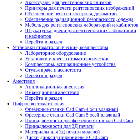
Аксессуары для рентгеновских снимков
Принтеры для печати рентгеновских изображений
Обеспечение рентген.контроля, дозиметры
Обеспечение радиационной безопасности, одежда
Мебель для рентгеновских лабораторий и кабинетов
Штукатурка, двери для рентгеновских лабораторий
и кабинетов
Перейти в раздел
Установки стоматологические, компрессоры
Лабораторное оборудование
Установки и кресла стоматологические
Компрессоры, аспирационные устройства
Стулья врача и ассистента
Перейти в раздел
Анестезия
Аппликационная анестезия
Инъекционная анестезия
Перейти в раздел
Цифровая стоматология
Фрезерные станки Cad Cam 4 оси влажный
Фрезерные станки Cad Cam 5 осей влажный
Принадлежности для фрезерных станков Cad Cam
Принадлежности для 3Д печати
Материалы для 3Д печати моделей
Диски диоксид циркониевые Cad Cam