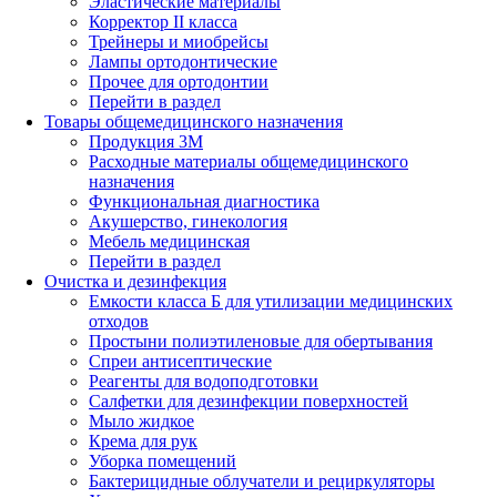
Эластические материалы
Корректор II класса
Трейнеры и миобрейсы
Лампы ортодонтические
Прочее для ортодонтии
Перейти в раздел
Товары общемедицинского назначения
Продукция 3М
Расходные материалы общемедицинского
назначения
Функциональная диагностика
Акушерство, гинекология
Мебель медицинская
Перейти в раздел
Очистка и дезинфекция
Емкости класса Б для утилизации медицинских
отходов
Простыни полиэтиленовые для обертывания
Спреи антисептические
Реагенты для водоподготовки
Салфетки для дезинфекции поверхностей
Мыло жидкое
Крема для рук
Уборка помещений
Бактерицидные облучатели и рециркуляторы