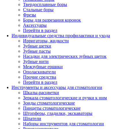
Твердосплавные боры
Стальные боры
Фрезы
Боры для разрезания коронок
Аксессуары
Перейти в раздел
Индивидуальные средства профилактики и ухода
Ирригаторы, жидкости
Зубные щетки
Зубные пасты
Насадки для электрических зубных щеток
Зубные нити
Межзубные ершики
Ополаскиватели
Прочие средства
Перейти в раздел
Инструменты и аксессуары для стоматологии
Шкалы-расцветки
Зеркала стоматологические и ручки к ним
Зонды стоматологические
Пинцеты стоматологические
Штопферы, гладилки, экскаваторы
Шпатели
Наборы инструментов для стоматологии
Роторасширители