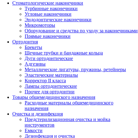
Стоматологические наконечники
Турбинные наконечники
Угловые наконечники
Эндодонтические наконечники
Микромоторы
Оборудование и средства по уходу за наконечниками
Прямые наконечники
Ортодонтия
Брекеты
Щечные трубки и бандажные кольца
Дуги ортодонтические
Адгезивы
Металлические лигатуры, пружины, ретейнеры
Эластические материалы
Корректор II класса
Лампы ортодонтические
Прочее для ортодонтии
Товары общемедицинского назначения
Расходные материалы общемедицинского
назначения
Очистка и дезинфекция
Предстерилизационная очистка и мойка
инструментов
Емкости
Дезинфекция и очистка